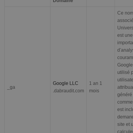
Domaine
Ce nom
associ
Univers
est une
importa
d'analy
couramm
Google.
utilisé 
utilisa
Google LLC
1 an 1
_ga
attribu
.dabraudit.com
mois
généré 
comme id
est inc
demand
site et 
calcule