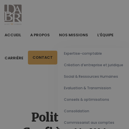
ACCUEIL
A PROPOS
NOS MISSIONS
L’ÉQUIPE
Expertise-comptable
CONTACT
CARRIÈRE
Création d’entreprise et juridique
Social & Ressources Humaines
Evaluation & Transmission
Conseils & optimisations
Consolidation
Politique de
Commissariat aux comptes