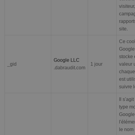
visiteu
campag
rapport
site.
Ce cook
Google 
stocke 
Google LLC
_gid
1 jour
valeur 
.dabraudit.com
chaque 
est uti
suivre 
Il s'agi
type mo
Google 
l'éléme
le nom 