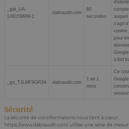
d'ident
_gat_UA-
60
compte
.dabraudit.com
149159689-1
secondes
auquel i
s'agit 
cookie 
pour li
données
Google 
à fort tr
Ce cook
1 an 1
Google 
_ga_TJLMF9GR34
.dabraudit.com
mois
conserv
session
Sécurité
La sécurité de vos informations nous tient à cœur.
https://www.dabraudit.com/ utilise une série de mesur