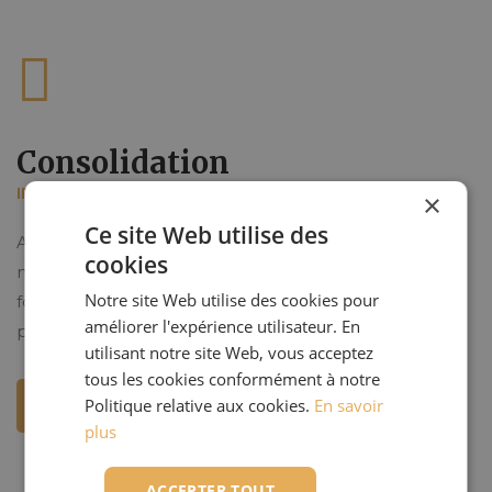
Consolidation
IFRS, Normes Françaises
×
Ce site Web utilise des
Aider les entreprises à remplir leurs obligations en
cookies
matière d’établissement de comptes consolidés pour
Notre site Web utilise des cookies pour
fournir une information comptable et financière
améliorer l'expérience utilisateur. En
pertinente à leurs partenaires privilégiés...
utilisant notre site Web, vous acceptez
tous les cookies conformément à notre
Politique relative aux cookies.
En savoir
En savoir plus
plus
ACCEPTER TOUT